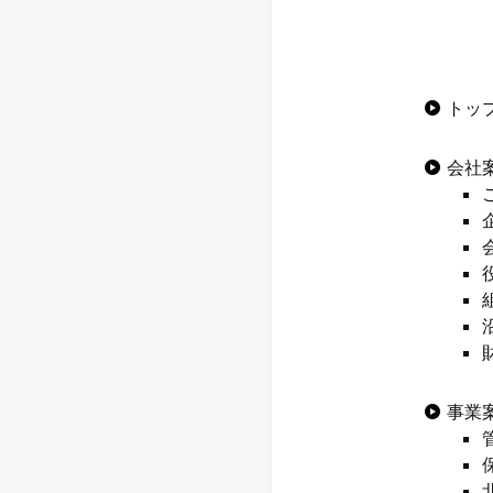
トッ
会社
事業