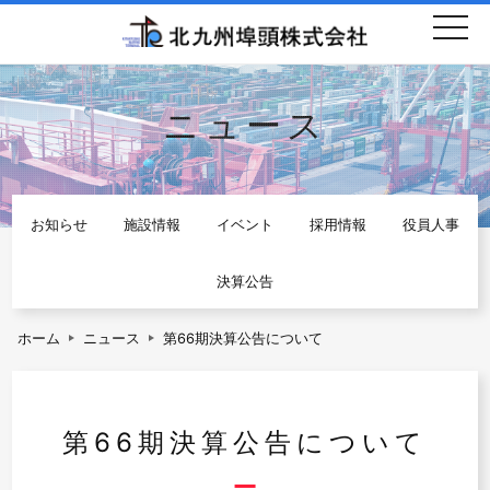
togg
navi
ニュース
お知らせ
施設情報
イベント
採用情報
役員人事
決算公告
ホーム
ニュース
第66期決算公告について
第66期決算公告について