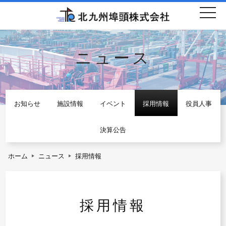
togg
navi
ニュース
お知らせ
施設情報
イベント
採用情報
役員人事
決算公告
ホーム
ニュース
採用情報
採用情報