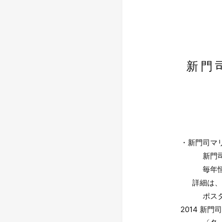
新門
・新門司マ
新門司マリ
毎年恒例
詳細は、新
ポスタ
2014 新門司ﾖ