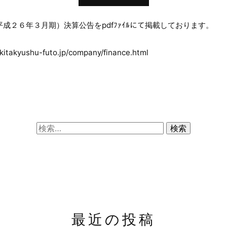
成２６年３月期）決算公告をpdfﾌｧｲﾙにて掲載しております。
kitakyushu-futo.jp/company/finance.html
検
索:
最近の投稿