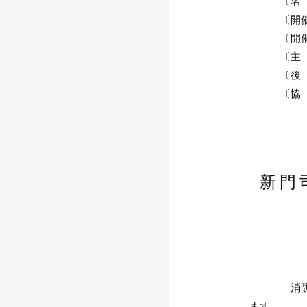
〔名 称
〔開催
〔開催場所
〔主 催
〔後 援
〔協 力
新門
消防法の規
ます。