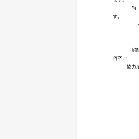
尚、実施時
す。
・消防
日 時 
対象施設
消防設備の
何卒ご
協力頂き