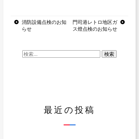
投
消防設備点検のお知
門司港レトロ地区ガ
らせ
ス燈点検のお知らせ
稿
ナ
検
ビ
索:
ゲ
ー
シ
ョ
最近の投稿
ン