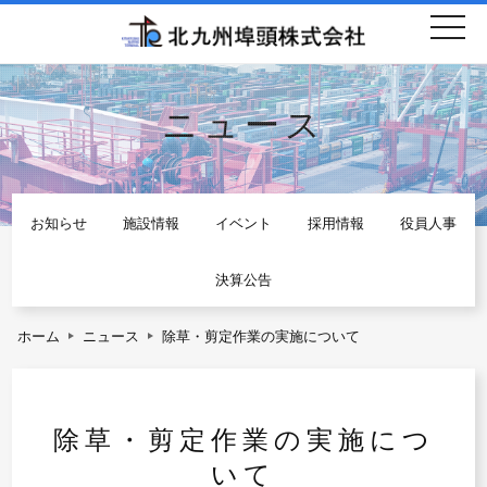
togg
navi
ニュース
お知らせ
施設情報
イベント
採用情報
役員人事
決算公告
ホーム
ニュース
除草・剪定作業の実施について
除草・剪定作業の実施につ
いて