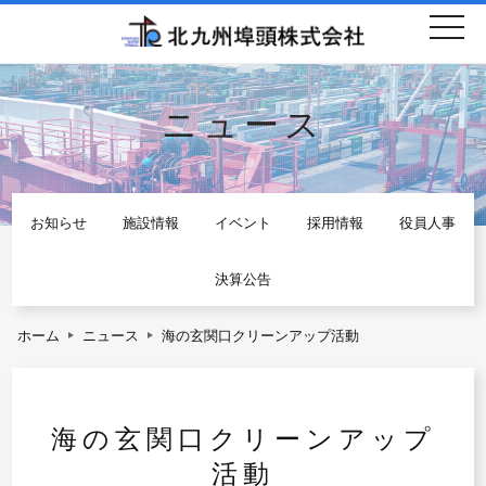
togg
navi
ニュース
お知らせ
施設情報
イベント
採用情報
役員人事
決算公告
ホーム
ニュース
海の玄関口クリーンアップ活動
海の玄関口クリーンアップ
活動