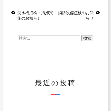
投
受水槽点検・清掃実
消防設備点検のお知
施のお知らせ
らせ
稿
ナ
検
ビ
索:
ゲ
ー
シ
ョ
最近の投稿
ン