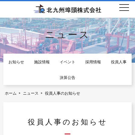
togg
navi
ニュース
お知らせ
施設情報
イベント
採用情報
役員人事
決算公告
ホーム
ニュース
役員人事のお知らせ
役員人事のお知らせ