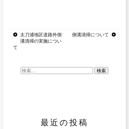
投
太刀浦地区道路外側
側溝清掃について
溝清掃の実施につい
稿
て
ナ
ビ
検
ゲ
索:
ー
シ
ョ
ン
最近の投稿