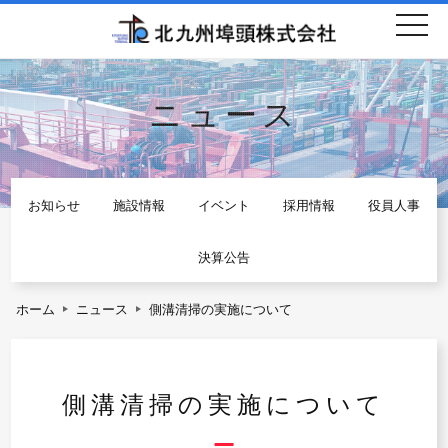
togg
navi
ニュース
お知らせ
施設情報
イベント
採用情報
役員人事
決算公告
ホーム
ニュース
側溝清掃の実施について
側溝清掃の実施について