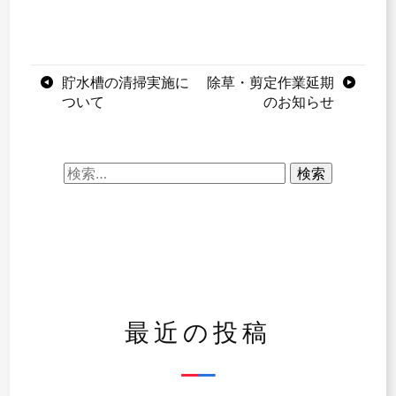
投
貯水槽の清掃実施に
除草・剪定作業延期
ついて
のお知らせ
稿
ナ
検
ビ
索:
ゲ
ー
シ
ョ
最近の投稿
ン