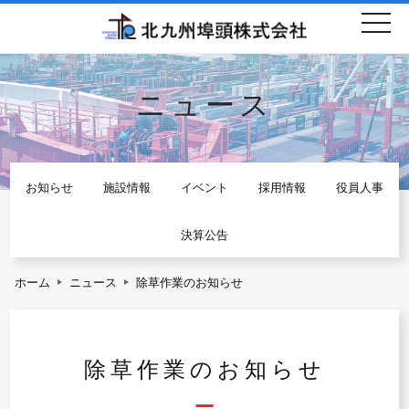
togg
navi
ニュース
お知らせ
施設情報
イベント
採用情報
役員人事
決算公告
ホーム
ニュース
除草作業のお知らせ
除草作業のお知らせ