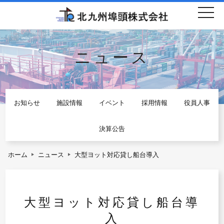
togg
navi
ニュース
お知らせ
施設情報
イベント
採用情報
役員人事
決算公告
ホーム
ニュース
大型ヨット対応貸し船台導入
大型ヨット対応貸し船台導
入