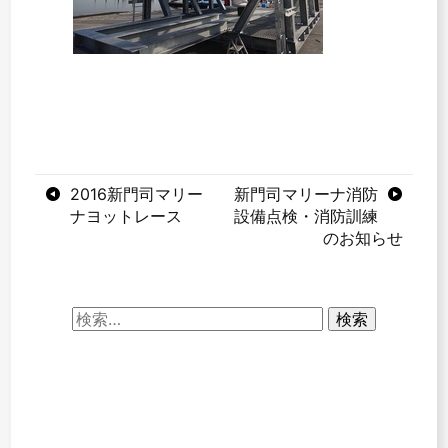
投
2016新門司マリー
新門司マリーナ消防
ナヨットレース
設備点検・消防訓練
稿
のお知らせ
ナ
ビ
検
ゲ
索:
ー
シ