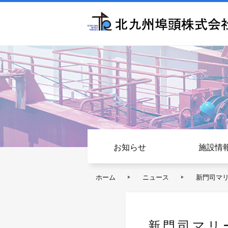
お知らせ
施設情
ホーム
ニュース
新門司マ
新門司マリ