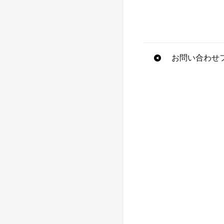
投
お問い合わせ
稿
ナ
ビ
ゲ
ー
シ
ョ
ン