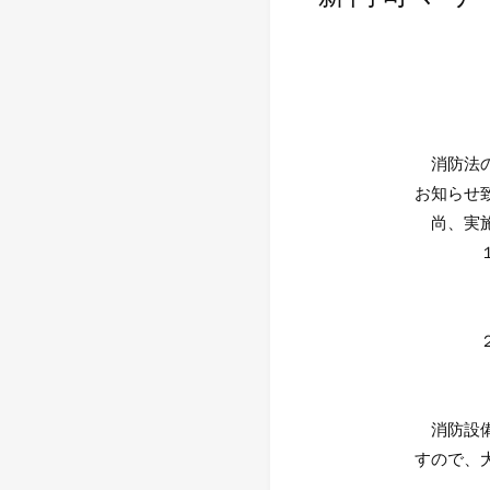
消防法の規
お知らせ致
尚、実施時
１）消
日 時 
対象施
２）自
日 時 
対象施
消防設備の
すので、大