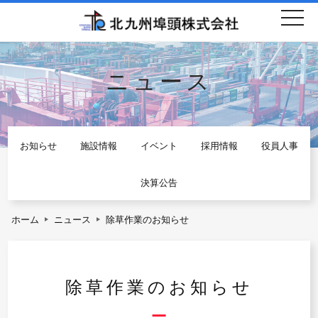
togg
navi
ニュース
お知らせ
施設情報
イベント
採用情報
役員人事
決算公告
ホーム
ニュース
除草作業のお知らせ
除草作業のお知らせ