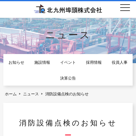
togg
navi
ニュース
お知らせ
施設情報
イベント
採用情報
役員人事
決算公告
ホーム
ニュース
消防設備点検のお知らせ
消防設備点検のお知らせ