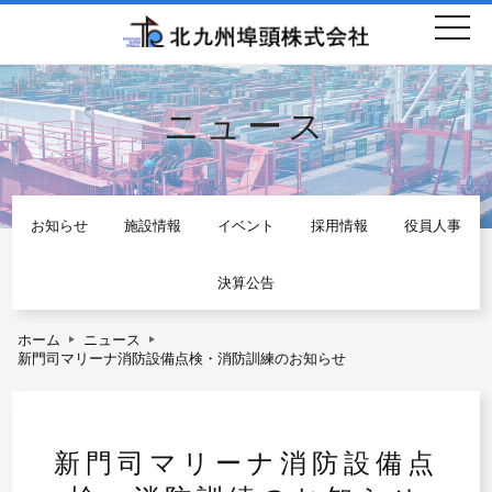
togg
navi
ニュース
お知らせ
施設情報
イベント
採用情報
役員人事
決算公告
ホーム
ニュース
新門司マリーナ消防設備点検・消防訓練のお知らせ
新門司マリーナ消防設備点