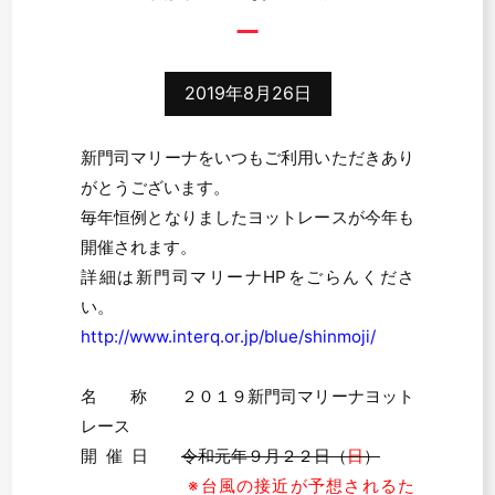
2019年8月26日
新門司マリーナをいつもご利用いただきあり
がとうございます。
毎年恒例となりましたヨットレースが今年も
開催されます。
詳細は
新門司マリーナHP
をごらんくださ
い。
http://www.interq.or.jp/blue/shinmoji/
名 称 ２０１９新門司マリーナヨット
レース
開 催 日
令和元年９月２２日（
日
）
※台風の接近が予想されるた