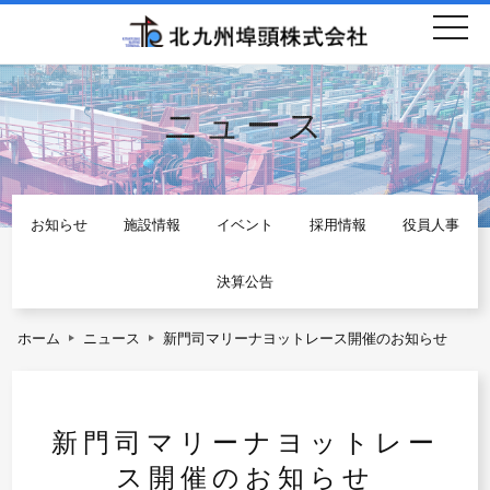
togg
navi
ニュース
お知らせ
施設情報
イベント
採用情報
役員人事
決算公告
ホーム
ニュース
新門司マリーナヨットレース開催のお知らせ
新門司マリーナヨットレー
ス開催のお知らせ