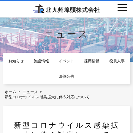
togg
navi
ニュース
お知らせ
施設情報
イベント
採用情報
役員人事
決算公告
ホーム
ニュース
新型コロナウイルス感染拡大に伴う対応について
新型コロナウイルス感染拡