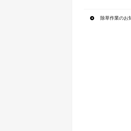
投
除草作業のお
稿
ナ
ビ
ゲ
ー
シ
ョ
ン