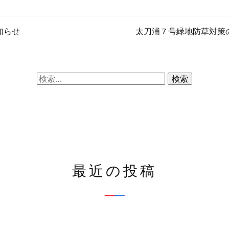
知らせ
太刀浦７号緑地防草対策
検
索:
最近の投稿