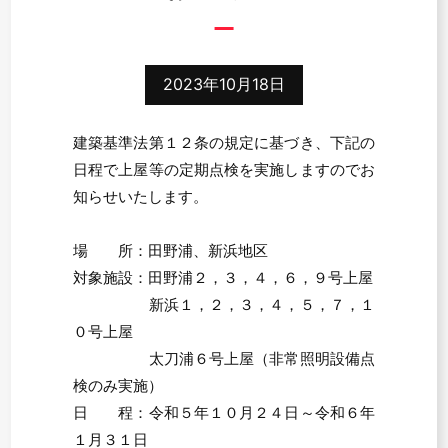
2023年10月18日
建築基準法第１２条の規定に基づき、下記の
日程で上屋等の定期点検を実施しますのでお
知らせいたします。
場 所：田野浦、新浜地区
対象施設：田野浦２，３，４，６，９号上屋
新浜１，２，３，４，５，７，１
０号上屋
太刀浦６号上屋（非常照明設備点
検のみ実施）
日 程：令和５年１０月２４日～令和６年
１月３１日