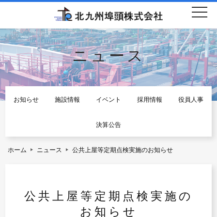
togg
navi
ニュース
お知らせ
施設情報
イベント
採用情報
役員人事
決算公告
ホーム
ニュース
公共上屋等定期点検実施のお知らせ
公共上屋等定期点検実施の
お知らせ