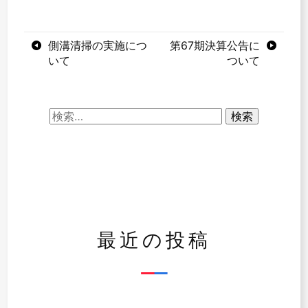
投
側溝清掃の実施につ
第67期決算公告に
いて
ついて
稿
ナ
検
ビ
索:
ゲ
ー
シ
ョ
最近の投稿
ン