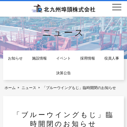
togg
navi
ニュース
お知らせ
施設情報
イベント
採用情報
役員人事
決算公告
ホーム
ニュース
「ブルーウイングもじ」臨時開閉のお知らせ
「ブルーウイングもじ」臨
時開閉のお知らせ