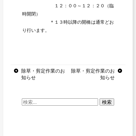
１２：００～１２：２０（臨
時開閉）
＊１３時以降の開橋は通常どお
り行います。
投
除草・剪定作業のお
除草・剪定作業のお
知らせ
知らせ
稿
ナ
検
ビ
索:
ゲ
ー