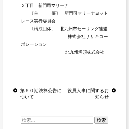
２丁目 新門司マリーナ
〔主 催〕 新門司マリーナヨット
レース実行委員会
〔構成団体〕 北九州市セーリング連盟
株式会社ササキコー
ポレーション
北九州埠頭株式会社
投
第６０期決算公告に
役員人事に関するお
ついて
知らせ
稿
ナ
検
ビ
索: