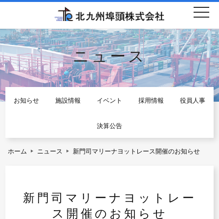
togg
navi
ニュース
お知らせ
施設情報
イベント
採用情報
役員人事
決算公告
ホーム
ニュース
新門司マリーナヨットレース開催のお知らせ
新門司マリーナヨットレー
ス開催のお知らせ